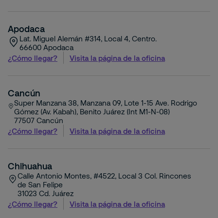
postal,
ciudad,
estado
Apodaca
o
Lat. Miguel Alemán #314, Local 4, Centro.
dirección
66600
Apodaca
¿Cómo llegar?
Visita la página de la oficina
Cancún
Super Manzana 38, Manzana 09, Lote 1-15 Ave. Rodrigo
Gómez (Av. Kabah), Benito Juárez (Int M1-N-08)
77507
Cancún
¿Cómo llegar?
Visita la página de la oficina
Chihuahua
Calle Antonio Montes, #4522, Local 3 Col. Rincones
de San Felipe
31023
Cd. Juárez
¿Cómo llegar?
Visita la página de la oficina