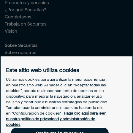
Productos y servicios
¿Por qué Securitas?
Contáctanos
Trabaja en Securitas
Vision
Sobre Securitas
Sobre nosotros
Sostenibilidad
Este sitio web utiliza cookies
Legal
Utilizamos cookies para garantizar la mejor experiencia
Aviso de privacidad
en nuestro sitio web. Al hacer clic en "Aceptar todas las
Securitas México
cookies", acepta el almacenamiento de cookies en su
Securitas Transport Aviation
dispositivo para mejorar la navegación, analizar el uso
del sitio y contribuir a nuestras estrategias de publicidad.
Código de conducta para socios de negocio
También puede administrar sus cookies haciendo clic
Configuración de cookies
en "Configuración de cookies".
Haga clic aquí para leer
nuestra política de privacidad y administración de
cookies