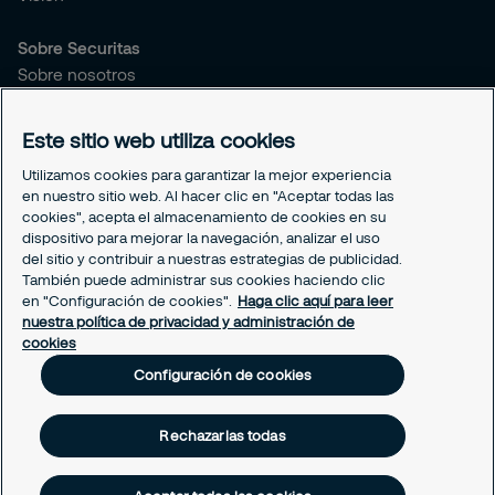
Sobre Securitas
Sobre nosotros
Sostenibilidad
Este sitio web utiliza cookies
Legal
Utilizamos cookies para garantizar la mejor experiencia
Aviso de privacidad
en nuestro sitio web. Al hacer clic en "Aceptar todas las
Securitas México
cookies", acepta el almacenamiento de cookies en su
Securitas Transport Aviation
dispositivo para mejorar la navegación, analizar el uso
Código de conducta para socios de negocio
del sitio y contribuir a nuestras estrategias de publicidad.
También puede administrar sus cookies haciendo clic
Configuración de cookies
en "Configuración de cookies".
Haga clic aquí para leer
nuestra política de privacidad y administración de
cookies
Configuración de cookies
Rechazarlas todas