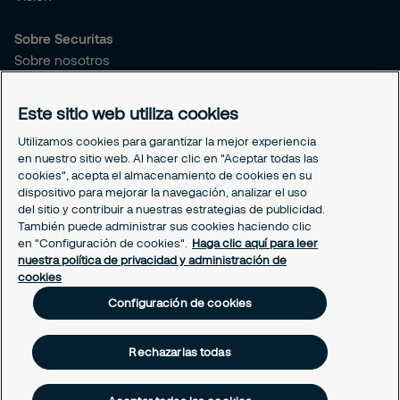
Sobre Securitas
Sobre nosotros
Sostenibilidad
Este sitio web utiliza cookies
Legal
Utilizamos cookies para garantizar la mejor experiencia
Aviso de privacidad
en nuestro sitio web. Al hacer clic en "Aceptar todas las
Securitas México
cookies", acepta el almacenamiento de cookies en su
Securitas Transport Aviation
dispositivo para mejorar la navegación, analizar el uso
Código de conducta para socios de negocio
del sitio y contribuir a nuestras estrategias de publicidad.
También puede administrar sus cookies haciendo clic
Configuración de cookies
en "Configuración de cookies".
Haga clic aquí para leer
nuestra política de privacidad y administración de
cookies
Configuración de cookies
Rechazarlas todas